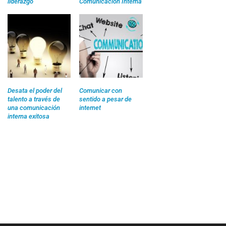
liderazgo
Comunicación Interna
Desata el poder del
Comunicar con
talento a través de
sentido a pesar de
una comunicación
internet
interna exitosa