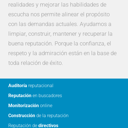
realidades y mejorar las habilidades de
escucha nos permite alinear el propósito
con las demandas actuales. Ayudamos a
limpiar, construir, mantener y recuperar la
buena reputación. Porque la confianza, el
respeto y la admiración están en la base de
toda relación de éxito.
Auditoría
reputacional
Reputación
en buscadores
Monitorización
online
Construcción
de la reputación
Reputación de
directivos