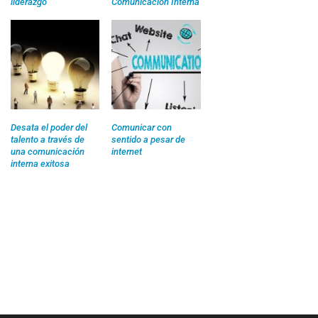
liderazgo
Comunicación Interna
Desata el poder del
Comunicar con
talento a través de
sentido a pesar de
una comunicación
internet
interna exitosa