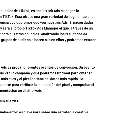
anuncios de TikTok, es con TikTok Ads Manager, la
n TikTok. Esta ofrece una gran variedad de segmentaciones
diencia que queremos que vea nuestros Ads. Si nacen dudas,
y será el propio TikTok Ads Manager el que, a través de un
et para nuestros anuncios. Analizando los resultados de
grupos de audiencia hacen clic en ellas y podremos extraer
 Ads es probar diferentes eventos de conversión. Un evento
ando vea la campaña y que podremos trackear para obtener
ás clics y el píxel obtiene así datos más rápido. Se
oporte para verificar la instalación del píxel y comprobar si
mentación en el sitio web.
campaña viva
eba-error” es clave para saber qué estrategia creativa